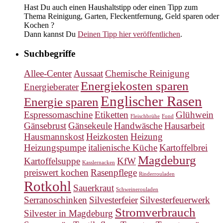
Hast Du auch einen Haushaltstipp oder einen Tipp zum
Thema Reinigung, Garten, Fleckentfernung, Geld sparen oder
Kochen ?
Dann kannst Du
Deinen Tipp hier veröffentlichen
.
Suchbegriffe
Allee-Center
Aussaat
Chemische Reinigung
Energiekosten sparen
Energieberater
Englischer Rasen
Energie sparen
Espressomaschine
Etiketten
Glühwein
Fleischbrühe
Fond
Gänsebrust
Gänsekeule
Handwäsche
Hausarbeit
Hausmannskost
Heizkosten
Heizung
Heizungspumpe
italienische Küche
Kartoffelbrei
Magdeburg
Kartoffelsuppe
KfW
Kasslernacken
preiswert kochen
Rasenpflege
Rinderrouladen
Rotkohl
Sauerkraut
Schweinerouladen
Serranoschinken
Silvesterfeier
Silvesterfeuerwerk
Stromverbrauch
Silvester in Magdeburg