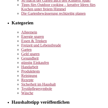
So macht der Garten auch den Kindern Spaß!
Tipps fürs Outdoor cooking – kreative Ideen fürs
Kochen unter freiem Himmel
Die Gartenbewässerung rechtzeitig planen
Kategorien
Allgemein
Energie sparen
Essen & Trinken
Freizeit und Lebensfreude
Garten
Geld sparen
Gesundheit
günstig Einkaufen
Handarbeit
Produkttests
Reinigung
Rezepte
Sicherheit im Haushalt
Textilpflegesymbole
Wäsche
Haushaltstipp veröffentlichen