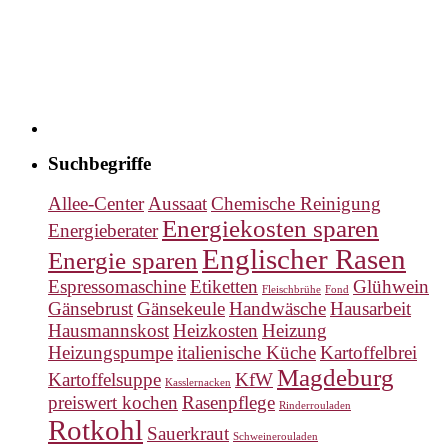
Suchbegriffe
Allee-Center
Aussaat
Chemische Reinigung
Energiekosten sparen
Energieberater
Englischer Rasen
Energie sparen
Espressomaschine
Etiketten
Glühwein
Fleischbrühe
Fond
Gänsebrust
Gänsekeule
Handwäsche
Hausarbeit
Hausmannskost
Heizkosten
Heizung
Heizungspumpe
italienische Küche
Kartoffelbrei
Magdeburg
Kartoffelsuppe
KfW
Kasslernacken
preiswert kochen
Rasenpflege
Rinderrouladen
Rotkohl
Sauerkraut
Schweinerouladen