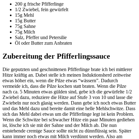
200 g frische Pfifferlinge
1/2 Zwiebel, fein gewürfelt
15g Mehl
15g Butter
75g Sahne
75g Milch
Salz, Pfeffer und Petersilie
Öl oder Butter zum Anbraten
Zubereitung der Pfifferlingssauce
Die geputzten und geschnittenen Pfifferlinge brate ich bei mittlerer
Hitze kräftig an. Dabei stelle ich meinen Induktionsherd zeitweise
etwas höher ein, wenn die Pilze etwas “wässern”. Dadurch
vermeide ich, dass die Pilze kochen statt braten. Wenn die Pilze
nach ca. 5 Minuten etwas gülden sind, gebe ich die gewürfelte 1/2
Zwiebel dazu, reduziere die Hitze auf Stufe 3 von 10 und lasse die
Zwiebeln nur noch glasig werden. Dann gebe ich noch etwas Butter
und das Mehl dazu und bereite damit eine helle Mehlschwitze. Dass
sich das Mehl dabei etwas um die Pfifferlinge legt ist kein Problem.
Wenn die Schwitze bei schwacher Hitze ein paar Minuten gediehen
ist, lösche ich sie mit der Sahne und der Milch ab. Die nun
entstehende cremige Sauce sollte nicht zu dünnflüssig sein. Später
kann immer noch etwas mit Milch verdünnt werden. Also am