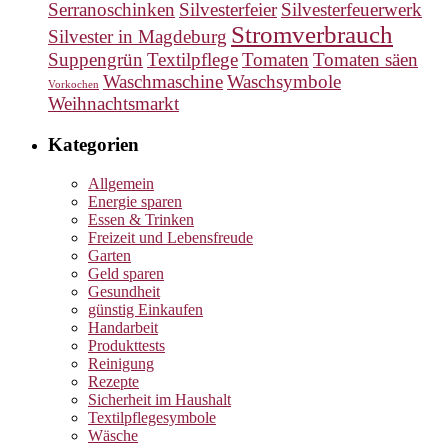
Serranoschinken
Silvesterfeier
Silvesterfeuerwerk
Stromverbrauch
Silvester in Magdeburg
Suppengrün
Textilpflege
Tomaten
Tomaten säen
Waschmaschine
Waschsymbole
Vorkochen
Weihnachtsmarkt
Kategorien
Allgemein
Energie sparen
Essen & Trinken
Freizeit und Lebensfreude
Garten
Geld sparen
Gesundheit
günstig Einkaufen
Handarbeit
Produkttests
Reinigung
Rezepte
Sicherheit im Haushalt
Textilpflegesymbole
Wäsche