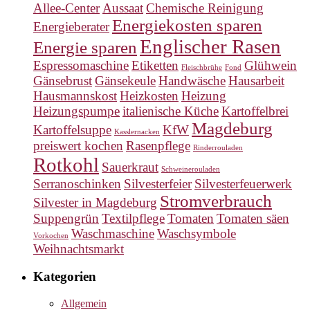
Allee-Center
Aussaat
Chemische Reinigung
Energiekosten sparen
Energieberater
Englischer Rasen
Energie sparen
Espressomaschine
Etiketten
Glühwein
Fleischbrühe
Fond
Gänsebrust
Gänsekeule
Handwäsche
Hausarbeit
Hausmannskost
Heizkosten
Heizung
Heizungspumpe
italienische Küche
Kartoffelbrei
Magdeburg
Kartoffelsuppe
KfW
Kasslernacken
preiswert kochen
Rasenpflege
Rinderrouladen
Rotkohl
Sauerkraut
Schweinerouladen
Serranoschinken
Silvesterfeier
Silvesterfeuerwerk
Stromverbrauch
Silvester in Magdeburg
Suppengrün
Textilpflege
Tomaten
Tomaten säen
Waschmaschine
Waschsymbole
Vorkochen
Weihnachtsmarkt
Kategorien
Allgemein