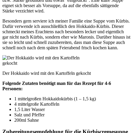
bzw. Stärke gebunden und etwas “eingedickt”. Eine klare Suppe
eignet sich besser als Vorsuppe, da auf die ebenfalls sättigende
Stärke verzichtet wird.
Besonders gern serviere ich meiner Familie eine Suppe vom Kürbis.
Dafür verwende ich ausschließlich den Hokkaido-Kürbis. Dieser
schmeckt meines Erachtens nach besonders lecker und eigentlich
gar nicht nach Kürbis, sondern eher wie Maronis. Darüber hinaus ist
sie so leicht und schnell zuzubereiten, dass man diese Suppe auch
schnell noch nach dem späten Feierabend frisch kochen kann.
Der Hokkaido wird mit den Kartoffeln gekocht
Folgende Zutaten benötigt man für das Rezept für 4-6
Personen:
1 mittelgroßen Hokkaidokürbis (1 – 1,5 kg)
4 mittelgroße Kartoffeln
1,5 Liter Wasser
Salz und Pfeffer
200ml Sahne
Zubereitungsempfehlung für die Kürbiscremesuppe