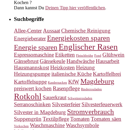
Kochen ?
Dann kannst Du
Deinen Tipp hier veröffentlichen
.
Suchbegriffe
Allee-Center
Aussaat
Chemische Reinigung
Energiekosten sparen
Energieberater
Englischer Rasen
Energie sparen
Espressomaschine
Etiketten
Glühwein
Fleischbrühe
Fond
Gänsebrust
Gänsekeule
Handwäsche
Hausarbeit
Hausmannskost
Heizkosten
Heizung
Heizungspumpe
italienische Küche
Kartoffelbrei
Magdeburg
Kartoffelsuppe
KfW
Kasslernacken
preiswert kochen
Rasenpflege
Rinderrouladen
Rotkohl
Sauerkraut
Schweinerouladen
Serranoschinken
Silvesterfeier
Silvesterfeuerwerk
Stromverbrauch
Silvester in Magdeburg
Suppengrün
Textilpflege
Tomaten
Tomaten säen
Waschmaschine
Waschsymbole
Vorkochen