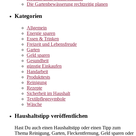
Die Gartenbewässerung rechtzeitig planen
Kategorien
Allgemein
Energie sparen
Essen & Trinken
Freizeit und Lebensfreude
Garten
Geld sparen
Gesundheit
günstig Einkaufen
Handarbeit
Produkttests
Reinigung
Rezepte
Sicherheit im Haushalt
Textilpflegesymbole
Wäsche
Haushaltstipp veröffentlichen
Hast Du auch einen Haushaltstipp oder einen Tipp zum
Thema Reinigung, Garten, Fleckentfernung, Geld sparen oder