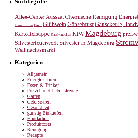
Suchbegriffe
Allee-Center
Aussaat
Chemische Reinigung
Energieb
Glühwein
Gänsebrust
Gänsekeule
Hand
Fleischbrühe
Fond
Magdeburg
Kartoffelsuppe
KfW
preisw
Kasslernacken
Stromv
Silvesterfeuerwerk
Silvester in Magdeburg
Weihnachtsmarkt
Kategorien
Allgemein
Energie sparen
Essen & Trinken
Freizeit und Lebensfreude
Garten
Geld sparen
Gesundheit
günstig Einkaufen
Handarbeit
Produkttests
Reinigung
Rezepte