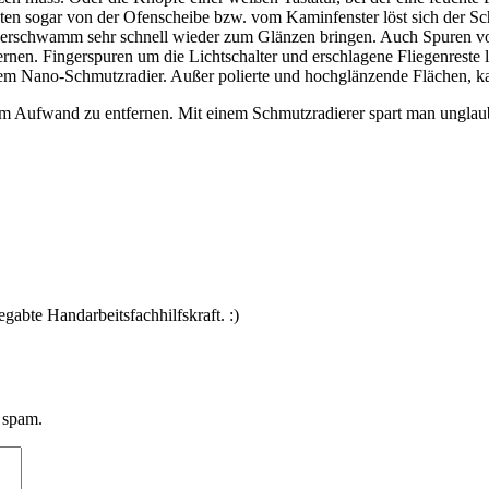
aten sogar von der Ofenscheibe bzw. vom Kaminfenster löst sich der S
dierschwamm sehr schnell wieder zum Glänzen bringen. Auch Spuren vo
rnen. Fingerspuren um die Lichtschalter und erschlagene Fliegenreste 
em Nano-Schmutzradier. Außer polierte und hochglänzende Flächen, k
lem Aufwand zu entfernen. Mit einem Schmutzradierer spart man unglau
gabte Handarbeitsfachhilfskraft. :)
 spam.