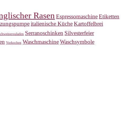
nglischer Rasen
Espressomaschine
Etiketten
izungspumpe
italienische Küche
Kartoffelbrei
Serranoschinken
Silvesterfeier
chweinerouladen
en
Waschmaschine
Waschsymbole
Vorkochen