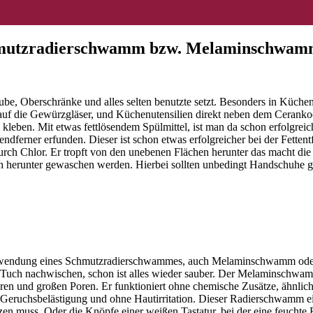
chmutzradierschwamm bzw. Melaminschwa
ube, Oberschränke und alles selten benutzte setzt. Besonders in Küchen
r auf die Gewürzgläser, und Küchenutensilien direkt neben dem Cerankoc
kleben. Mit etwas fettlösendem Spülmittel, ist man da schon erfolgreich
nendferner erfunden. Dieser ist schon etwas erfolgreicher bei der Fett
r durch Chlor. Er tropft von den unebenen Flächen herunter das macht di
 herunter gewaschen werden. Hierbei sollten unbedingt Handschuhe get
ie Verwendung eines Schmutzradierschwammes, auch Melaminschwamm od
n Tuch nachwischen, schon ist alles wieder sauber. Der Melaminschwam
n und großen Poren. Er funktioniert ohne chemische Zusätze, ähnlich
Geruchsbelästigung und ohne Hautirritation. Dieser Radierschwamm eig
n muss. Oder die Knöpfe einer weißen Tastatur, bei der eine feuchte R