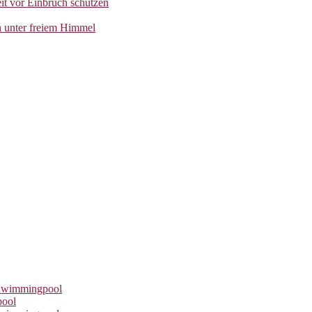
eit vor Einbruch schützen
n unter freiem Himmel
chwimmingpool
pool