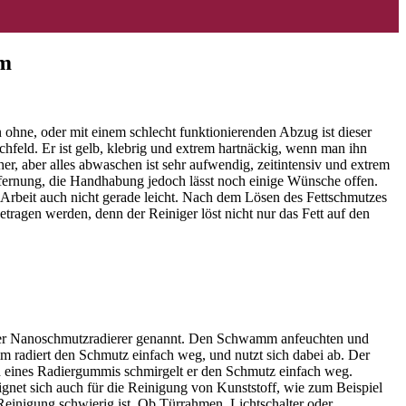
mm
 ohne, oder mit einem schlecht funktionierenden Abzug ist dieser
hfeld. Er ist gelb, klebrig und extrem hartnäckig, wenn man ihn
er, aber alles abwaschen ist sehr aufwendig, zeitintensiv und extrem
entfernung, die Handhabung jedoch lässt noch einige Wünsche offen.
e Arbeit auch nicht gerade leicht. Nach dem Lösen des Fettschmutzes
ragen werden, denn der Reiniger löst nicht nur das Fett auf den
er Nanoschmutzradierer genannt.
Den Schwamm anfeuchten und
m radiert den Schmutz einfach weg, und nutzt sich dabei ab. Der
 eines Radiergummis schmirgelt er den Schmutz einfach weg.
net sich auch für die Reinigung von Kunststoff, wie zum Beispiel
einigung schwierig ist. Ob Türrahmen, Lichtschalter oder