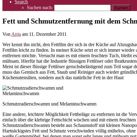
Search
Suchen nach:
Fett und Schmutzentfernung mit dem S
Von
Anja
am
11. Dezember 2011
Wer kennt ihn nicht, den Fettfilm der sich in der Küche auf Abzugsha
Fettfilm leicht zu finden. In meiner Küche setzt er sich immer wiede
entfernen möchte. Versucht man es mit einem feuchten Tuch, bleibt es 
mühsam. Hierfür hat die Industrie flüssigen Fettlöser oder Bratkruste
Meist ist dieser flüssige Fettlöser geruchsbelästigend zum Teil soga
muss das Gemisch aus Fett, Staub und Reiniger auch wieder gründlich
Küchenutensilien, sondern auch das natürliche Fett in der Haut
Schmutzradierschwamm und Melaminschwamm
Eine andere, leichtere Möglichkeit Fettbeläge zu entfernen ist d
einfach über die klebrige Fettschicht wischen und mit einem feuchte
Schmutzradierschwamm besteht aus Schaumstoff mit kleinen Nanopore
Hartnäckigstes Fett und Schmutz verschwinden völlig mühelos, ohne 
weiße Gartenmöbel, bei denen man sonst sehr lange und mühsam putze