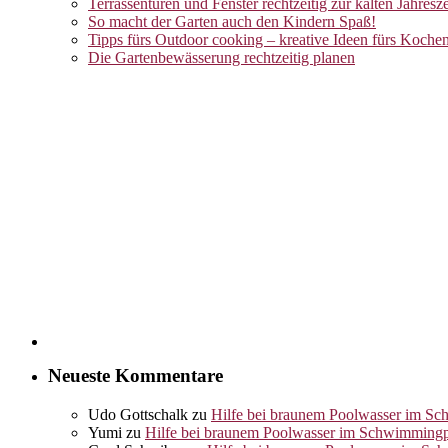
Terrassentüren und Fenster rechtzeitig zur kalten Jahresz
So macht der Garten auch den Kindern Spaß!
Tipps fürs Outdoor cooking – kreative Ideen fürs Koche
Die Gartenbewässerung rechtzeitig planen
Neueste Kommentare
Udo Gottschalk
zu
Hilfe bei braunem Poolwasser im S
Yumi
zu
Hilfe bei braunem Poolwasser im Schwimming