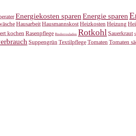
E
Energiekosten sparen
Energie sparen
erater
wäsche
Hausarbeit
Hausmannskost
Heizkosten
Heizung
He
Rotkohl
ert kochen
Rasenpflege
Sauerkraut
Rinderrouladen
S
erbrauch
Suppengrün
Textilpflege
Tomaten
Tomaten sä