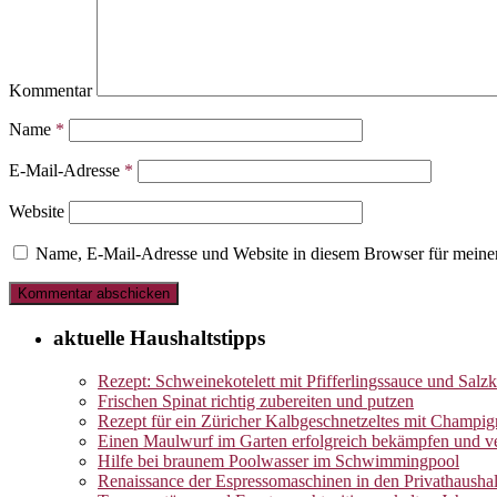
Kommentar
Name
*
E-Mail-Adresse
*
Website
Name, E-Mail-Adresse und Website in diesem Browser für meine
aktuelle Haushaltstipps
Rezept: Schweinekotelett mit Pfifferlingssauce und Salzk
Frischen Spinat richtig zubereiten und putzen
Rezept für ein Züricher Kalbgeschnetzeltes mit Champi
Einen Maulwurf im Garten erfolgreich bekämpfen und ve
Hilfe bei braunem Poolwasser im Schwimmingpool
Renaissance der Espressomaschinen in den Privathaushal